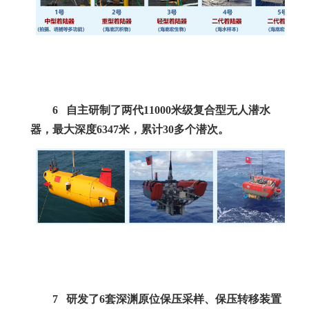
6
自主研制了两代
11000
米级复合型无人潜水
器，最大深度
6347
米，累计
30
多个潜次。
7
研发了
6
套深渊原位保压采样、保压转移装置