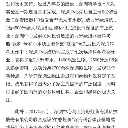
发和技术支持。
经过八年多的建设，深渊科学技术流动
实验室一期建设基本完成。深渊中心先后自主研制的
5
台
全海深着陆器和
3
台复合型无人潜水器完成万米级海试，
1
台
4500
米级大深度剖面浮标也完成设计深度的海上试
验；深渊中心发起民间投资建造的万米级潜水器科考
船“张謇”号和小水线面双体船“沈括”号先后投入深海科
考工作中；深渊中心成功地完成了七次远洋科学考察作
业，获得了近
2
万升海水、
1400
尾宏生物、
2500
升沉积物
及影像资料。成功分离
2700
余株深渊微生物，发现
21
个
新种属，为研究深渊生物生命过程和药物开发奠定了基
础。成果获得了国内外多家主流媒体的广泛报道，同时
也引起了国内外的众多科研机构、企业和媒体的极大关
注。
此外，
2017
年
6
月，深渊中心与上海彩虹鱼海洋科技
股份有限公司联合建设的“彩虹鱼”深海科普体验基地成
功获批为上海市基础性科普教育基地，连续三年考核优