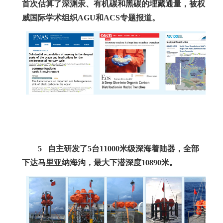
首次估算了深渊汞、有机碳和黑碳的埋藏通量，被权
威国际学术组织
AGU
和
ACS
专题报道。
5
自主研发了
5
台
11000
米级深海着陆器，全部
下达马里亚纳海沟，最大下潜深度
10890
米。