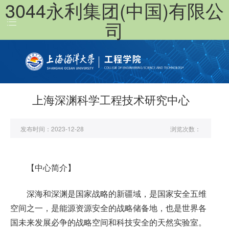
3044永利集团(中国)有限公
导
航
司
首页
关于我们
团队队伍
人才培养
上海深渊科学工程技术研究中心
科学研究
发布时间：
2023-12-28
浏览次数：
员工工作
公共服务
【中心简介】
书记信箱
深海和深渊是国家战略的新疆域，是国家安全五维
EN
空间之一，是能源资源安全的战略储备地，也是世界各
国未来发展必争的战略空间和科技安全的天然实验室。