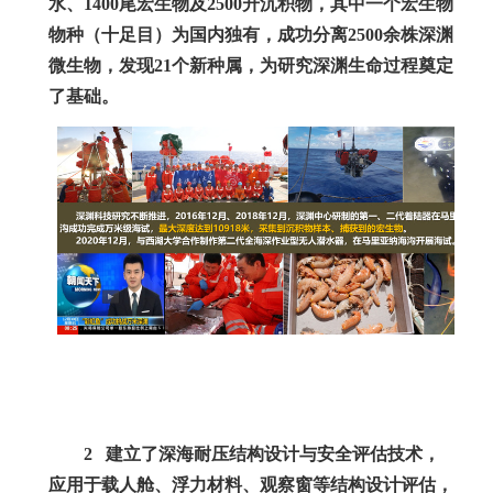
水、
1400
尾宏生物及
2500
升沉积物，其中一个宏生物
物种（十足目）为国内独有，成功分离
2500
余株深渊
微生物，发现
21
个新种属，为研究深渊生命过程奠定
了基础。
2
建立了深海耐压结构设计与安全评估技术，
应用于载人舱、浮力材料、观察窗等结构设计评估，